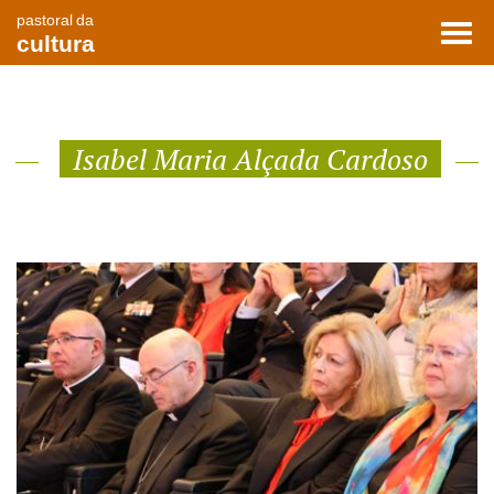
pastoral da
Toggl
cultura
navig
Isabel Maria Alçada Cardoso