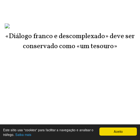
«Diálogo franco e descomplexado» deve ser
conservado como «um tesouro»
Este sítio usa "cookies" para facilitar a navegação e analisar o
Aceito
Powered by Feed Informer
tráfego.
Saiba mais