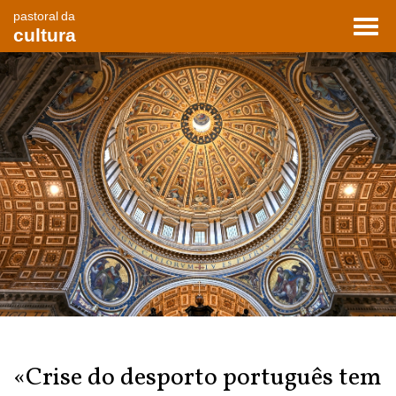
pastoral da
Toggl
cultura
navig
«Crise do desporto português tem