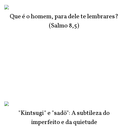
Que é o homem, para dele te lembrares?
(Salmo 8,5)
"Kintsugi" e "sadō": A subtileza do
imperfeito e da quietude