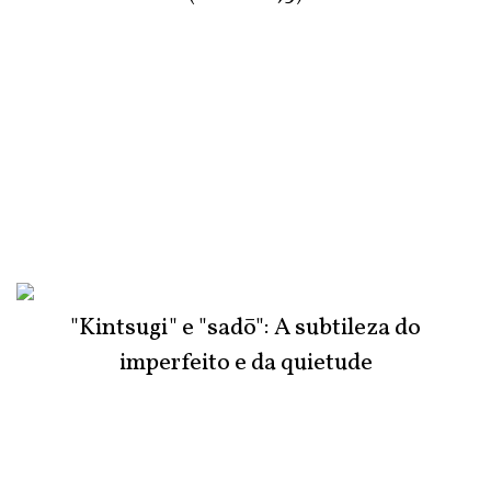
"Kintsugi" e "sadō": A subtileza do
imperfeito e da quietude