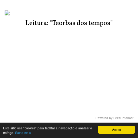
Leitura: "Teorbas dos tempos"
Powered by Feed Informer
Este sítio usa "cookies" para facilitar a navegação e analisar o
Aceito
tráfego.
Saiba mais