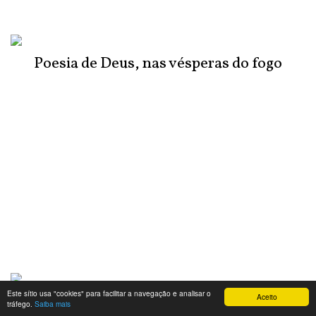
Poesia de Deus, nas vésperas do fogo
Este sítio usa "cookies" para facilitar a navegação e analisar o
Aceito
Sou, eu, o cálice
tráfego.
Saiba mais