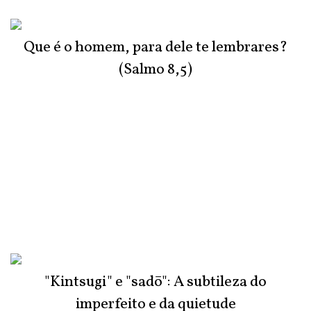
Que é o homem, para dele te lembrares?
(Salmo 8,5)
"Kintsugi" e "sadō": A subtileza do
imperfeito e da quietude