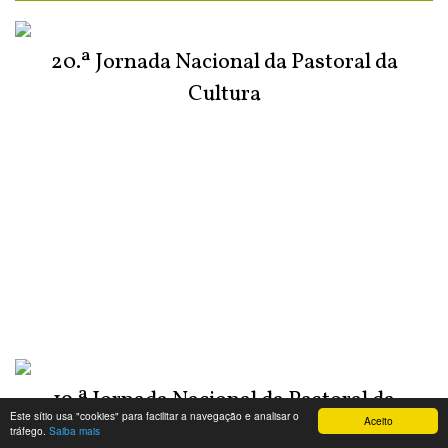
20.ª Jornada Nacional da Pastoral da
Cultura
19.ª Jornada Nacional da Pastoral da
Este sítio usa "cookies" para facilitar a navegação e analisar o
Aceito
Cultura: Para além do algoritmo
tráfego.
Saiba mais