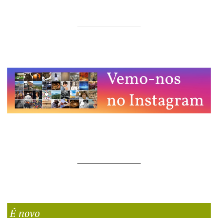
É novo