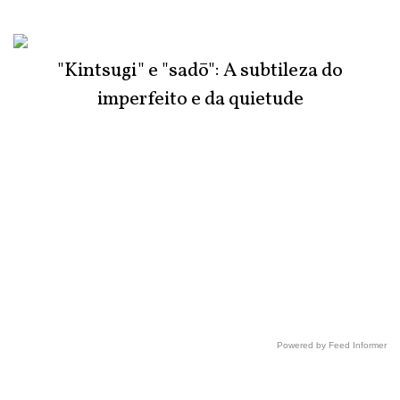
"Kintsugi" e "sadō": A subtileza do
imperfeito e da quietude
Powered by Feed Informer