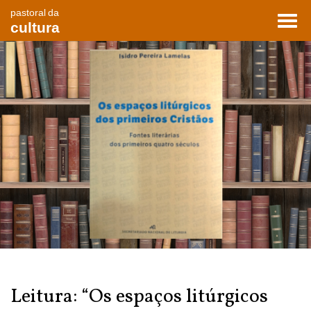
pastoral da
Toggl
cultura
navig
Leitura: “Os espaços litúrgicos