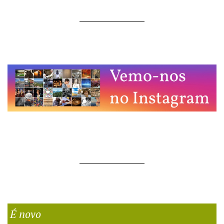
É novo