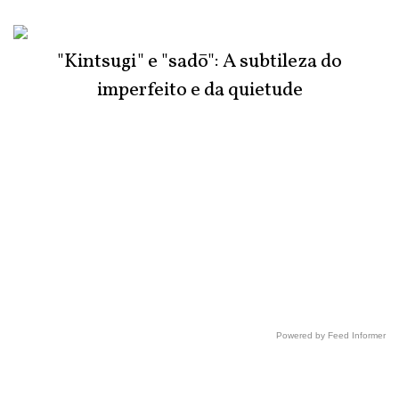
"Kintsugi" e "sadō": A subtileza do
imperfeito e da quietude
Powered by Feed Informer