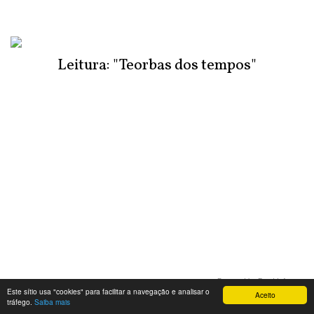
Leitura: "Teorbas dos tempos"
Powered by Feed Informer
Este sítio usa "cookies" para facilitar a navegação e analisar o
Aceito
tráfego.
Saiba mais