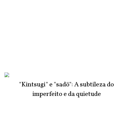
"Kintsugi" e "sadō": A subtileza do
imperfeito e da quietude