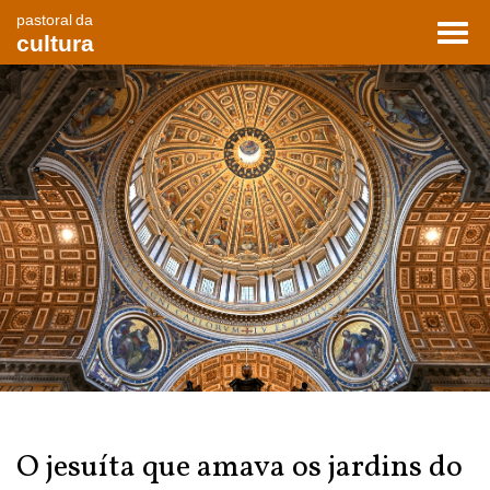
pastoral da
Toggl
cultura
navig
O jesuíta que amava os jardins do