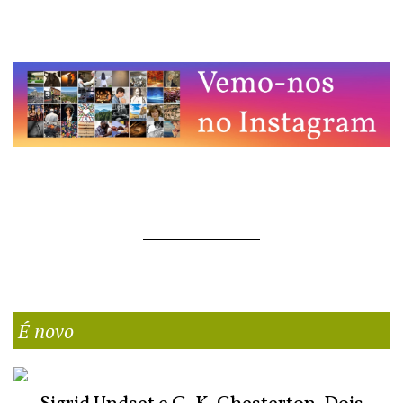
É novo