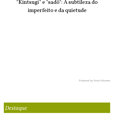
"Kintsugi" e "sadō": A subtileza do
imperfeito e da quietude
Powered by Feed Informer
Destaque