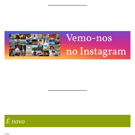
É novo