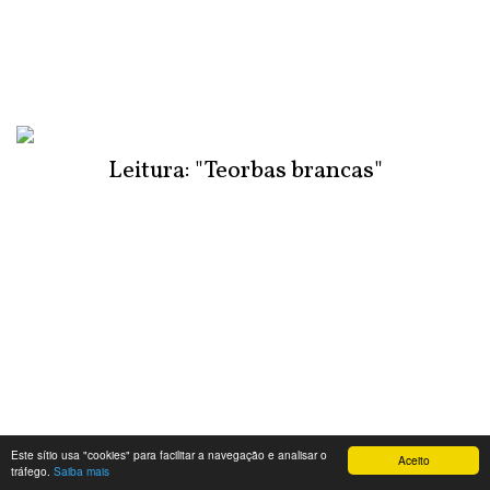
Leitura: "Teorbas brancas"
Este sítio usa "cookies" para facilitar a navegação e analisar o
Aceito
tráfego.
Saiba mais