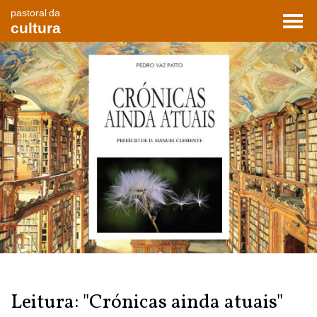
pastoral da
Toggl
cultura
navig
Leitura: "Crónicas ainda atuais"