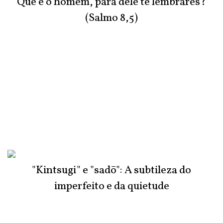
Que é o homem, para dele te lembrares?
(Salmo 8,5)
"Kintsugi" e "sadō": A subtileza do
imperfeito e da quietude