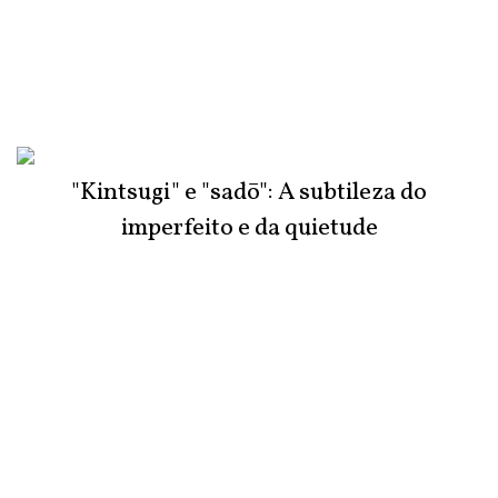
"Kintsugi" e "sadō": A subtileza do
imperfeito e da quietude