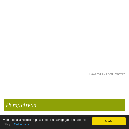
Powered by Feed Informer
Perspetivas
Este sítio usa "cookies" para facilitar a navegação e analisar o
Aceito
tráfego.
Saiba mais
Sigrid Undset e G. K. Chesterton. Dois