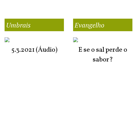
Umbrais
Evangelho
5.3.2021 (Áudio)
E se o sal perde o
sabor?