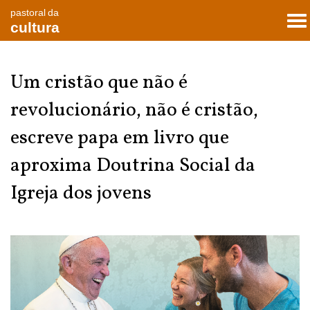
pastoral da
To
cultura
nav
Um cristão que não é
revolucionário, não é cristão,
escreve papa em livro que
aproxima Doutrina Social da
Igreja dos jovens