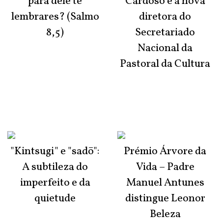
para dele te
Cardoso é a nova
lembrares? (Salmo
diretora do
8,5)
Secretariado
Nacional da
Pastoral da Cultura
"Kintsugi" e "sadō":
Prémio Árvore da
A subtileza do
Vida – Padre
imperfeito e da
Manuel Antunes
quietude
distingue Leonor
Beleza