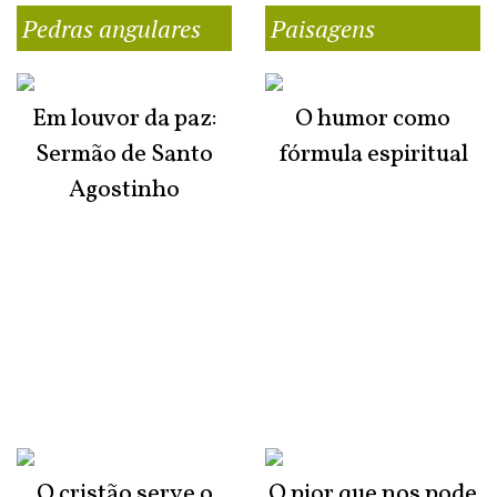
Pedras angulares
Paisagens
Em louvor da paz:
O humor como
Sermão de Santo
fórmula espiritual
Agostinho
O cristão serve o
O pior que nos pode