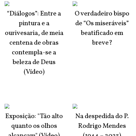
“Diálogos”: Entre a
O verdadeiro bispo
pintura e a
de “Os miseráveis”
ourivesaria, de meia
beatificado em
centena de obras
breve?
contempla-se a
beleza de Deus
(Vídeo)
Exposição: "Tão alto
Na despedida do P.
quanto os olhos
Rodrigo Mendes
alcançam" (Vídeo)
(1944 – 2023)