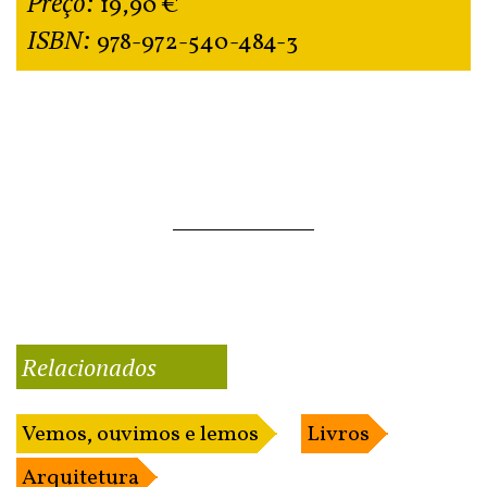
Preço:
19,90 €
ISBN:
978-972-540-484-3
Relacionados
Vemos, ouvimos e lemos
Livros
Arquitetura