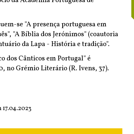
sócio da Academia Portuguesa de
ncluem-se "A presença portuguesa em
s", "A Bíblia dos Jerónimos" (coautoria
ário da Lapa - História e tradição".
co dos Cânticos em Portugal" é
, no Grémio Literário (R. Ivens, 37).
m
17.04.2023