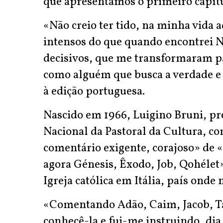
que apresentamos o primeiro capít
«Não creio ter tido, na minha vida
intensos do que quando encontrei N
decisivos, que me transformaram pa
como alguém que busca a verdade e a
à edição portuguesa.
Nascido em 1966, Luigino Bruni, pr
Nacional da Pastoral da Cultura, c
comentário exigente, corajoso» de «
agora Génesis, Êxodo, Job, Qohélet»
Igreja católica em Itália, país onde 
«Comentando Adão, Caim, Jacob, Tam
conhecê-la e fui-me instruindo, dia a