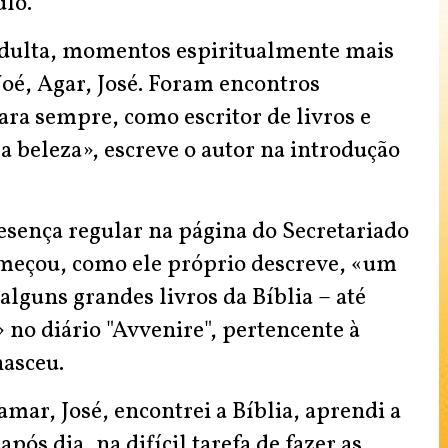
ulo.
 adulta, momentos espiritualmente mais
oé, Agar, José. Foram encontros
ra sempre, como escritor de livros e
 beleza», escreve o autor na introdução
esença regular na página do Secretariado
omeçou, como ele próprio descreve, «um
alguns grandes livros da Bíblia – até
 no diário "Avvenire", pertencente à
nasceu.
ar, José, encontrei a Bíblia, aprendi a
pós dia, na difícil tarefa de fazer as