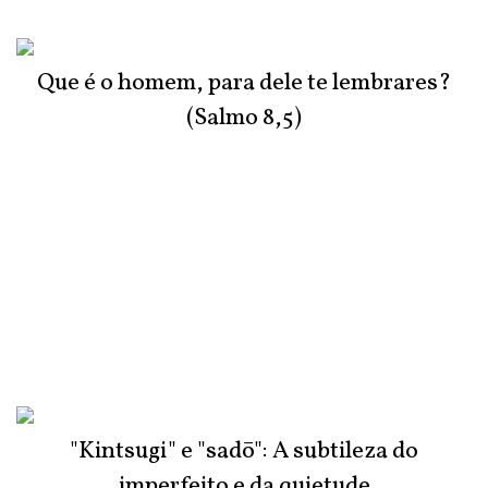
Que é o homem, para dele te lembrares?
(Salmo 8,5)
"Kintsugi" e "sadō": A subtileza do
imperfeito e da quietude