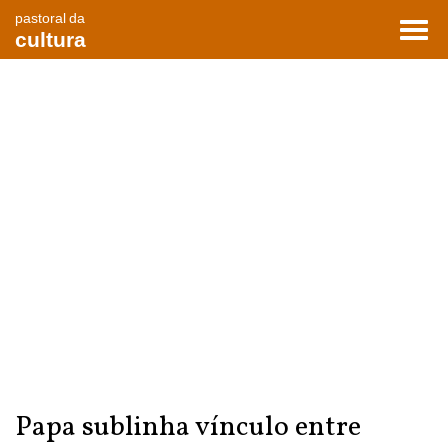
pastoral da
Toggl
cultura
navig
Papa sublinha vínculo entre