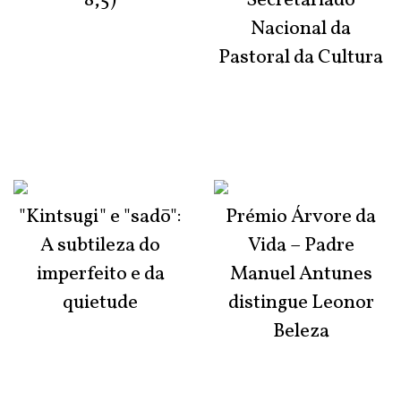
8,5)
Secretariado
Nacional da
Pastoral da Cultura
"Kintsugi" e "sadō":
Prémio Árvore da
A subtileza do
Vida – Padre
imperfeito e da
Manuel Antunes
quietude
distingue Leonor
Beleza