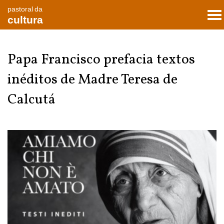
pastoral da
To
cultura
nav
Papa Francisco prefacia textos
inéditos de Madre Teresa de
Calcutá