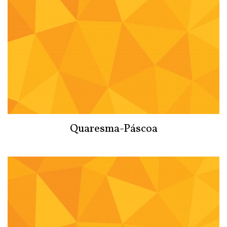
Quaresma-Páscoa