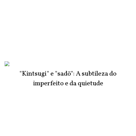
"Kintsugi" e "sadō": A subtileza do
imperfeito e da quietude