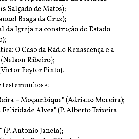
uís Salgado de Matos);
anuel Braga da Cruz);
l da Igreja na construção do Estado
o);
tica: O Caso da Rádio Renascença e a
 (Nelson Ribeiro);
(Victor Feytor Pinto).
e testemunhos»:
 Beira – Moçambique" (Adriano Moreira);
a Felicidade Alves" (P. Alberto Teixeira
 (P. António Janela);