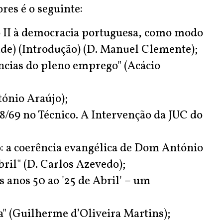
ores é o seguinte:
no II à democracia portuguesa, como modo
dade) (Introdução) (D. Manuel Clemente);
ências do pleno emprego" (Acácio
tónio Araújo);
68/69 no Técnico. A Intervenção da JUC do
ico: a coerência evangélica de Dom António
bril" (D. Carlos Azevedo);
os anos 50 ao '25 de Abril' – um
a" (Guilherme d’Oliveira Martins);