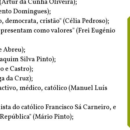
(Artur da Cunha Oliveira);
 Bento Domingues);
, democrata, cristão" (Célia Pedroso);
 apresentam como valores" (Frei Eugénio
 Abreu);
oaquim Silva Pinto);
o e Castro);
a da Cruz);
activo, médico, católico (Manuel Luís
sta do católico Francisco Sá Carneiro, e
República" (Mário Pinto);