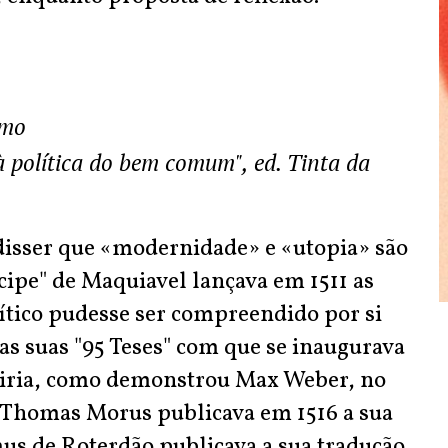
rmo
à política do bem comum", ed. Tinta da
 disser que «modernidade» e «utopia» são
ipe" de Maquiavel lançava em 1511 as
tico pudesse ser compreendido por si
as suas "95 Teses" com que se inaugurava
luiria, como demonstrou Max Weber, no
– Thomas Morus publicava em 1516 a sua
us de Roterdão publicava a sua tradução