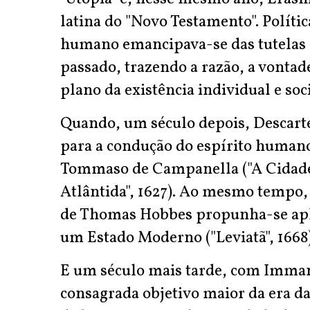
latina do "Novo Testamento". Política
humano emancipava-se das tutelas 
passado, trazendo a razão, a vontad
plano da existência individual e soci
Quando, um século depois, Descar
para a condução do espírito human
Tommaso de Campanella ("A Cidade d
Atlântida", 1627). Ao mesmo tempo
de Thomas Hobbes propunha-se aplic
um Estado Moderno ("Leviatã", 1668)
E um século mais tarde, com Imman
consagrada objetivo maior da era da