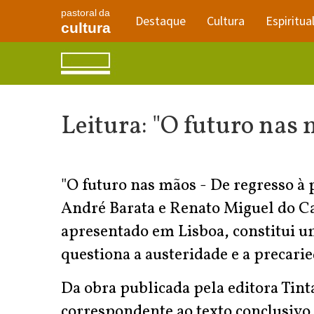
pastoral da
Destaque
Cultura
Espiritua
cultura
Leitura: "O futuro nas
"O futuro nas mãos - De regresso à
André Barata e Renato Miguel do Ca
apresentado em Lisboa, constitui um
questiona a austeridade e a precari
Da obra publicada pela editora Tin
correspondente ao texto conclusivo,