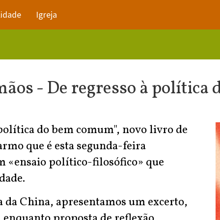
lidade
Igreja
 mãos - De regresso à polític
 política do bem comum", novo livro de
rmo que é esta segunda-feira
 «ensaio político-filosófico» que
edade.
ta da China, apresentamos um excerto,
 enquanto proposta de reflexão.