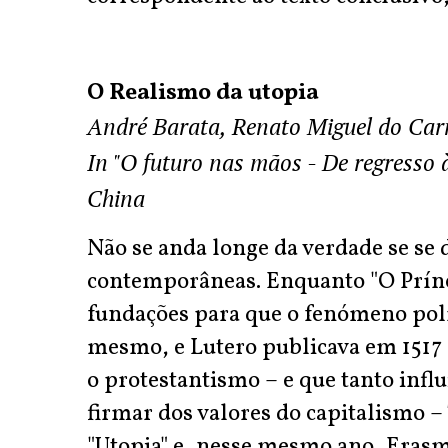
O Realismo da utopia
André Barata, Renato Miguel do Ca
In "O futuro nas mãos - De regresso 
China
Não se anda longe da verdade se se
contemporâneas. Enquanto "O Prínc
fundações para que o fenómeno polí
mesmo, e Lutero publicava em 1517 
o protestantismo – e que tanto inf
firmar dos valores do capitalismo 
"Utopia" e, nesse mesmo ano, Erasm