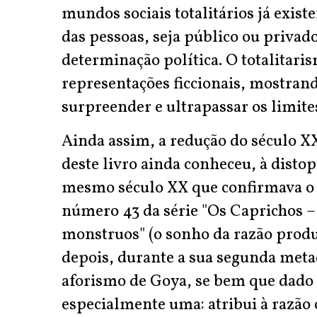
mundos sociais totalitários já exis
das pessoas, seja público ou privado
determinação política. O totalitari
representações ficcionais, mostran
surpreender e ultrapassar os limite
Ainda assim, a redução do século X
deste livro ainda conheceu, à distopi
mesmo século XX que confirmava o r
número 43 da série "Os Caprichos –
monstruos" (o sonho da razão produ
depois, durante a sua segunda metad
aforismo de Goya, se bem que dado 
especialmente uma: atribui à razã