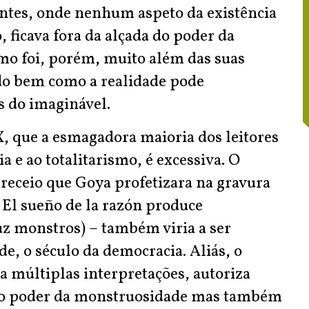
tentes, onde nenhum aspeto da existência
, ficava fora da alçada do poder da
smo foi, porém, muito além das suas
do bem como a realidade pode
s do imaginável.
X, que a esmagadora maioria dos leitores
a e ao totalitarismo, é excessiva. O
eceio que Goya profetizara na gravura
 El sueño de la razón produce
z monstros) – também viria a ser
e, o século da democracia. Aliás, o
a múltiplas interpretações, autoriza
o o poder da monstruosidade mas também