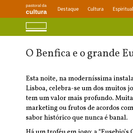
pastoral da
Destaque
Cultura
Espiritua
cultura
O Benfica e o grande E
Esta noite, na moderníssima instal
Lisboa, celebra-se um dos muitos jo
tem um valor mais profundo. Muitas 
marketing ou frutos de acordos com
sabor histórico que nunca é banal.
Há um troféu em jogo: a “Eusebio’s