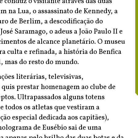
e conduz o visitante através das duas
 na Lua, o assassinato de Kennedy, a
ro de Berlim, a descodificação do
sé Saramago, o adeus a João Paulo II e
cimentos de alcance planetário. O museu
 culta e refinada, a história do Benfica
al, mas do resto do mundo.
ões literárias, televisivas,
m quis prestar homenagem ao clube de
eptos. Ultrapassados alguns totens
 todos os atletas que vestiram a
ão especial dedicada aos capitães),
 holograma de Eusébio sai de uma