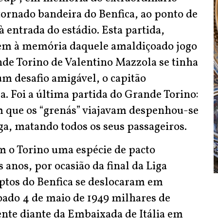
ornado bandeira do Benfica, ao ponto de
entrada do estádio. Esta partida,
em à memória daquele amaldiçoado jogo
nde Torino de Valentino Mazzola se tinha
um desafio amigável, o capitão
. Foi a última partida do Grande Torino:
em que os “grenás” viajavam despenhou-se
rga, matando todos os seus passageiros.
m o Torino uma espécie de pacto
s anos, por ocasião da final da Liga
tos do Benfica se deslocaram em
oado 4 de maio de 1949 milhares de
te diante da Embaixada de Itália em