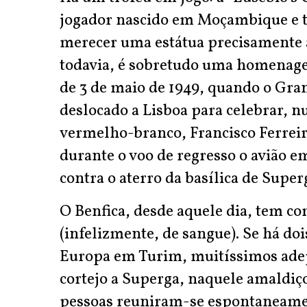
jogador nascido em Moçambique e t
merecer uma estátua precisamente à 
todavia, é sobretudo uma homenag
de 3 de maio de 1949, quando o Gra
deslocado a Lisboa para celebrar, n
vermelho-branco, Francisco Ferreira
durante o voo de regresso o avião 
contra o aterro da basílica de Supe
O Benfica, desde aquele dia, tem co
(infelizmente, de sangue). Se há doi
Europa em Turim, muitíssimos adep
cortejo a Superga, naquele amaldiç
pessoas reuniram-se espontaneamen