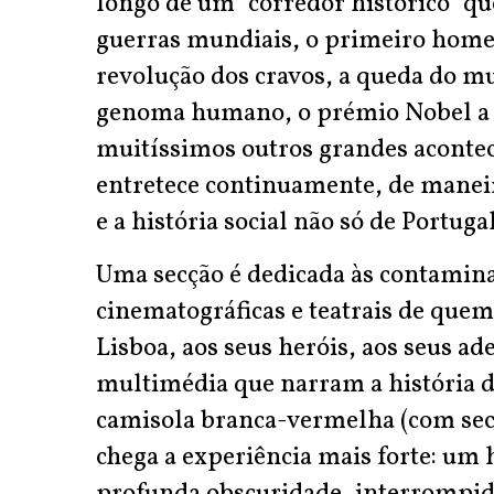
longo de um “corredor histórico” qu
guerras mundiais, o primeiro homem
revolução dos cravos, a queda do mu
genoma humano, o prémio Nobel a Jo
muitíssimos outros grandes aconte
entretece continuamente, de maneira
e a história social não só de Portug
Uma secção é dedicada às contaminaç
cinematográficas e teatrais de que
Lisboa, aos seus heróis, aos seus ad
multimédia que narram a história de
camisola branca-vermelha (com secç
chega a experiência mais forte: um