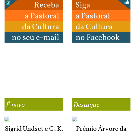
É novo
Destaque
Sigrid Undset e G. K.
Prémio Árvore da