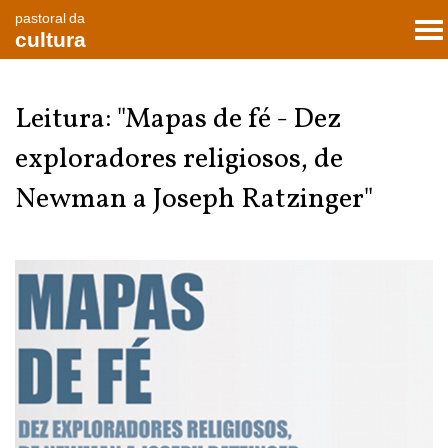
pastoral da
To
cultura
nav
Leitura: "Mapas de fé - Dez
exploradores religiosos, de
Newman a Joseph Ratzinger"