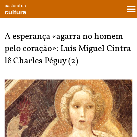
pastoral da
To
cultura
nav
A esperança «agarra no homem
pelo coração»: Luís Miguel Cintra
lê Charles Péguy (2)