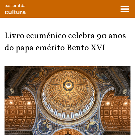
pastoral da
Toggl
cultura
navig
Livro ecuménico celebra 90 anos
do papa emérito Bento XVI