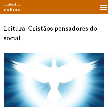
pastoral da
To
cultura
nav
Leitura: Cristãos pensadores do
social