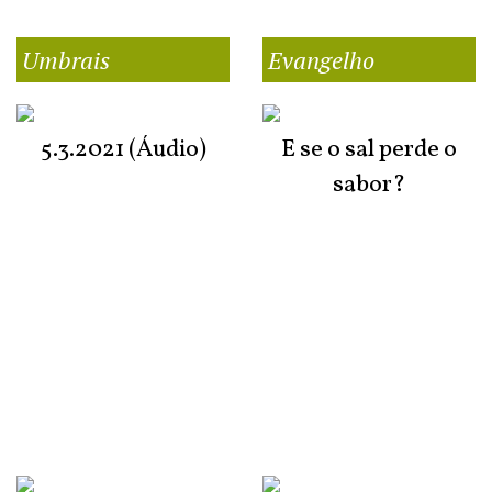
Umbrais
Evangelho
5.3.2021 (Áudio)
E se o sal perde o
sabor?