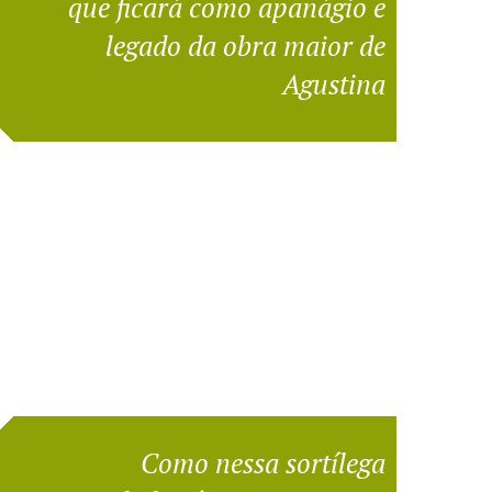
que ficará como apanágio e
legado da obra maior de
Agustina
Como nessa sortílega