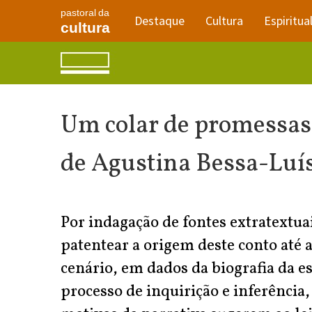
pastoral da
Destaque
Cultura
Espiritua
cultura
Um colar de promessas e
de Agustina Bessa-Luí
Por indagação de fontes extratextuai
patentear a origem deste conto até a
cenário, em dados da biografia da e
processo de inquirição e inferência,