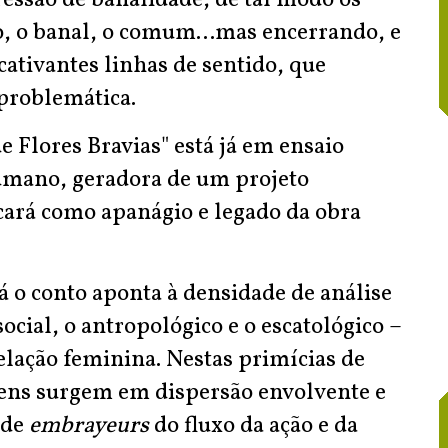
essão de banalidade, de tal modo os
, o banal, o comum…mas encerrando, e
cativantes linhas de sentido, que
 problemática.
e Flores Bravias" está já em ensaio
humano, geradora de um projeto
icará como apanágio e legado da obra
á o conto aponta à densidade de análise
ocial, o antropológico e o escatológico –
elação feminina. Nestas primícias de
omens surgem em dispersão envolvente e
 de
embrayeurs
do fluxo da ação e da