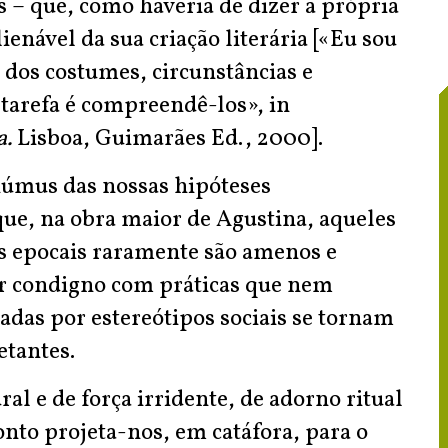
s – que, como haveria de dizer a própria
enável da sua criação literária [«Eu sou
 dos costumes, circunstâncias e
tarefa é compreendê-los», in
a.
Lisboa, Guimarães Ed., 2000].
húmus das nossas hipóteses
que, na obra maior de Agustina, aqueles
os epocais raramente são amenos e
r condigno com práticas que nem
adas por estereótipos sociais se tornam
etantes.
al e de força irridente, de adorno ritual
conto projeta-nos, em catáfora, para o