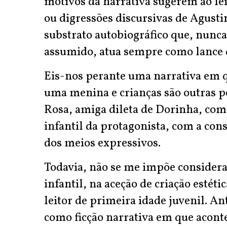
motivos da narrativa sugerem ao lei
ou digressões discursivas de Agusti
substrato autobiográfico que, nunca
assumido, atua sempre como lance d
Eis-nos perante uma narrativa em q
uma menina e crianças são outras 
Rosa, amiga dileta de Dorinha, co
infantil da protagonista, com a con
dos meios expressivos.
Todavia, não se me impõe considerar
infantil, na aceção de criação estét
leitor de primeira idade juvenil. An
como ficção narrativa em que aconte