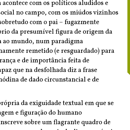
 acontece com os políticos aludidos e
social no campo, com os miúdos vizinhos
 sobretudo com o pai – fugazmente
prio da presumível figura de origem da
nça ao mundo, num paradigma
ianamente remetido (e resguardado) para
ança e de importância feita de
apaz que na desfolhada diz a frase
anódina de dado circunstancial e de
rópria da exiguidade textual em que se
ndagem e figuração do humano
inscreve sobre um flagrante quadro de