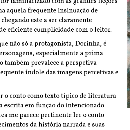
tor familiarizado com as grandes ficções
na aquela frequente insinuação de
 chegando este a ser claramente
e eficiente cumplicidade com o leitor.
ue não só a protagonista, Dorinha, é
personagens, especialmente a prima
mo também prevalece a perspetiva
sequente índole das imagens percetivas e
 o conto como texto típico de literatura
ica escrita em função do intencionado
tes me parece pertinente ler o conto
cimentos da história narrada e suas