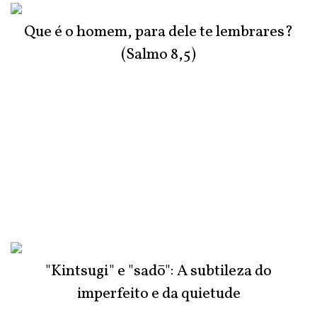
Que é o homem, para dele te lembrares?
(Salmo 8,5)
"Kintsugi" e "sadō": A subtileza do
imperfeito e da quietude