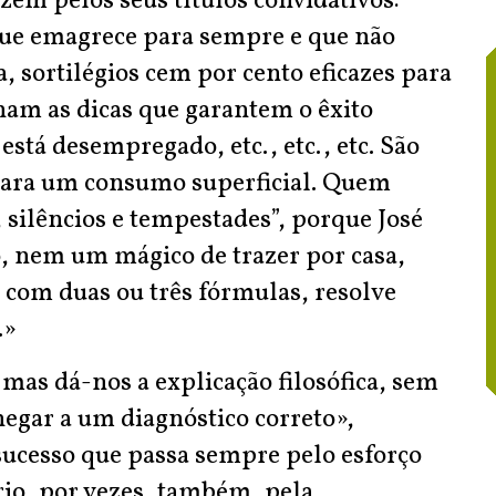
em pelos seus títulos convidativos:
que emagrece para sempre e que não
, sortilégios cem por cento eficazes para
am as dicas que garantem o êxito
stá desempregado, etc., etc., etc. São
 para um consumo superficial. Quem
, silêncios e tempestades”, porque José
, nem um mágico de trazer por casa,
com duas ou três fórmulas, resolve
.»
mas dá-nos a explicação filosófica, sem
hegar a um diagnóstico correto»,
ucesso que passa sempre pelo esforço
o, por vezes, também, pela