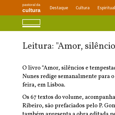
pastoral da
Destaque
Cultura
Espiritua
cultura
Leitura: "Amor, silênci
O livro “Amor, silêncios e tempestad
Nunes redige semanalmente para o jo
feira, em Lisboa.
Os 67 textos do volume, acompanhad
Ribeiro, são prefaciados pelo P. Go
também apresenta a obra editada pe