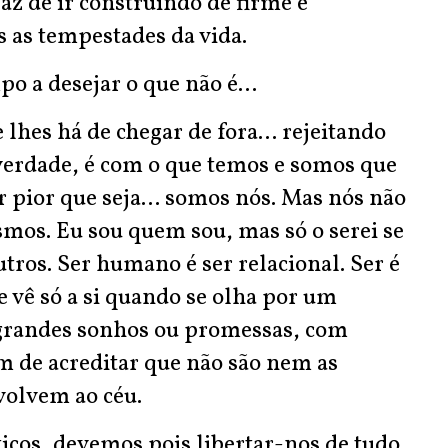
az de ir construindo de firme e
s as tempestades da vida.
 a desejar o que não é...
hes há de chegar de fora... rejeitando
verdade, é com o que temos e somos que
r pior que seja... somos nós. Mas nós não
os. Eu sou quem sou, mas só o serei se
tros. Ser humano é ser relacional. Ser é
 vê só a si quando se olha por um
m grandes sonhos ou promessas, com
m de acreditar que não são nem as
volvem ao céu.
cos, devemos pois libertar-nos de tudo