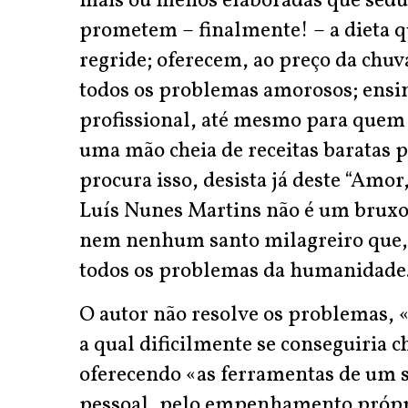
mais ou menos elaboradas que seduz
prometem – finalmente! – a dieta 
regride; oferecem, ao preço da chuva
todos os problemas amorosos; ensin
profissional, até mesmo para quem e
uma mão cheia de receitas baratas
procura isso, desista já deste “Amor
Luís Nunes Martins não é um bruxo
nem nenhum santo milagreiro que, 
todos os problemas da humanidade
O autor não resolve os problemas, «
a qual dificilmente se conseguiria c
oferecendo «as ferramentas de um s
pessoal, pelo empenhamento própri