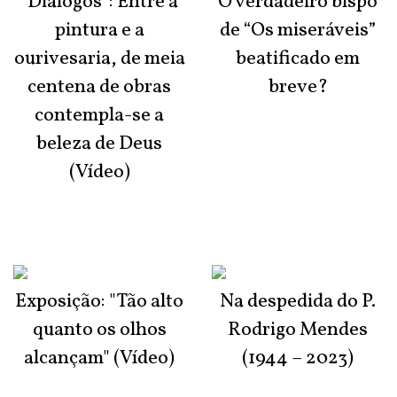
“Diálogos”: Entre a
O verdadeiro bispo
pintura e a
de “Os miseráveis”
ourivesaria, de meia
beatificado em
centena de obras
breve?
contempla-se a
beleza de Deus
(Vídeo)
Exposição: "Tão alto
Na despedida do P.
quanto os olhos
Rodrigo Mendes
alcançam" (Vídeo)
(1944 – 2023)