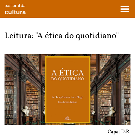
pastoral da
Toggl
cultura
navig
Leitura: "A ética do quotidiano"
Capa | D.R.