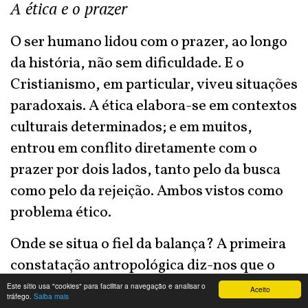
A ética e o prazer
O ser humano lidou com o prazer, ao longo
da história, não sem dificuldade. E o
Cristianismo, em particular, viveu situações
paradoxais. A ética elabora-se em contextos
culturais determinados; e em muitos,
entrou em conflito diretamente com o
prazer por dois lados, tanto pelo da busca
como pelo da rejeição. Ambos vistos como
problema ético.
Onde se situa o fiel da balança? A primeira
constatação antropológica diz-nos que o
ser humano está dotado de sentidos
Este sítio usa "cookies" para facilitar a navegação e analisar o
Aceito
tráfego.
Saiba mais